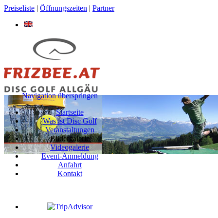
Preiseliste
|
Öffnungszeiten
|
Partner
Navigation überspringen
Startseite
Was ist Disc Golf
Veranstaltungen
Bildergalerie
Videogalerie
Event-Anmeldung
Anfahrt
Kontakt